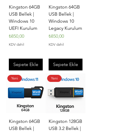
Kingston 64GB
Kingston 64GB
USB Bellek |
USB Bellek |
Windows 10
Windows 10
UEFI Kurulum
Legacy Kurulum
Fiyat
Fiyat
₺850,00
₺850,00
KDV dahil
KDV dahil
Sepete Ekle
Sepete Ekle
Yeni
Yeni
Kingston 64GB
Kingston 128GB
USB Bellek |
USB 3.2 Bellek |