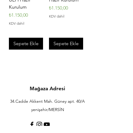
Kurulum
Fiyat
₺1.150,00
Fiyat
₺1.150,00
KDV dahil
KDV dahil
Sepete Ekle
Sepete Ekle
Mağaza Adresi
34.Cadde Akkent Mah. Güney apt. 40/A
yenişehir/MERSİN