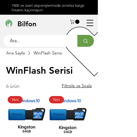
750tl ve üzeri alışverişlerinizde ücretsiz kargo
fırsatını kaçırmayın!
Hakkımızda
Yardım
İletişim
Bilfon
Merkezi
info@bilfon.net
Ana Sayfa
WinFlash Serisi
WinFlash Serisi
Filtrele ve Sırala
6 ürün
Yeni
Yeni