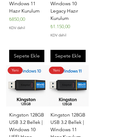
Windows 11
Windows 10
Hazır Kurulum
Legacy Hazır
Kurulum
Fiyat
₺850,00
Fiyat
₺1.150,00
KDV dahil
KDV dahil
Sepete Ekle
Sepete Ekle
Yeni
Yeni
Kingston 128GB
Kingston 128GB
USB 3.2 Bellek |
USB 3.2 Bellek |
Windows 10
Windows 11
UEFI Hazır
Hazır Kurulum