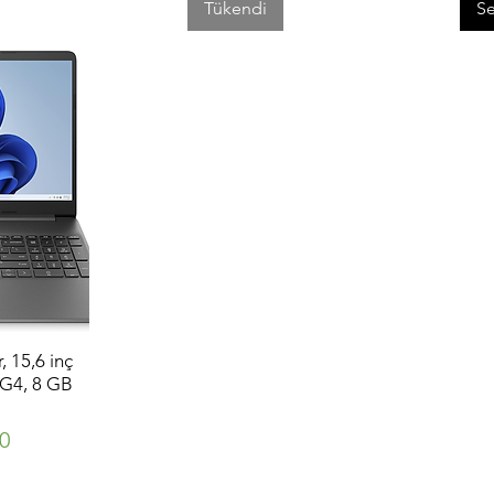
Tükendi
Se
, 15,6 inç
5G4, 8 GB
Fiyat
00