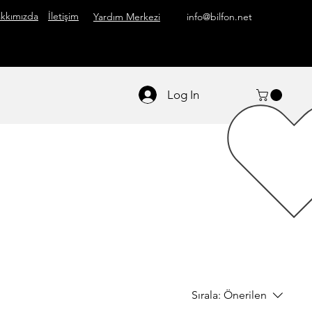
kkımızda
İletişim
Yardım Merkezi
info@bilfon.net
Log In
Sırala:
Önerilen