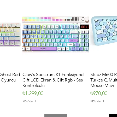
Ghost Red
Claw's Spectrum K1 Fonksiyonel
Hızlı Bakış
Studz M600 Re
k Oyuncu
Çift LCD Ekran & Çift Rgb - Ses
Türkçe Q Mul
Kontrolcülü
Mouse Mavi
Fiyat
Fiyat
₺1.299,00
₺970,00
KDV dahil
KDV dahil