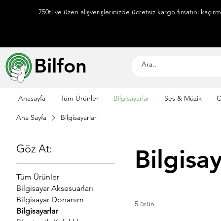
750tl ve üzeri alışverişlerinizde ücretsiz kargo fırsatını kaçır
Bilfon
Anasayfa
Tüm Ürünler
Bilgisayarlar
Ses & Müzik
C
Ana Sayfa
Bilgisayarlar
Göz At:
Bilgisay
Tüm Ürünler
Bilgisayar Aksesuarları
Bilgisayar Donanım
5 ürün
Bilgisayarlar