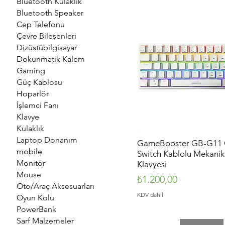
Bluetooth Kulaklık
Bluetooth Speaker
Cep Telefonu
Çevre Bileşenleri
Dizüstübilgisayar
Dokunmatik Kalem
Gaming
Güç Kablosu
Hoparlör
İşlemci Fanı
Klavye
Kulaklık
Laptop Donanım
GameBooster GB-G11 
Hızlı Bakış
mobile
Switch Kablolu Mekani
Monitör
Klavyesi
Mouse
Fiyat
₺1.200,00
Oto/Araç Aksesuarları
KDV dahil
Oyun Kolu
PowerBank
Sarf Malzemeler