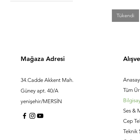
Freedos
Windows 11
Tükendi
Mağaza Adresi
Alışve
Anasay
34.Cadde Akkent Mah.
Tüm Ür
Güney apt. 40/A
Bilgisa
yenişehir/MERSİN
Ses & 
Cep Te
Teknik 