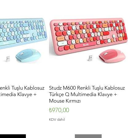
nkli Tuşlu Kablosuz
Hızlı Bakış
Studz M600 Renkli Tuşlu Kablosuz
Hızlı Bakış
timedia Klavye +
Türkçe Q Multimedia Klavye +
Mouse Kırmızı
Fiyat
₺970,00
KDV dahil