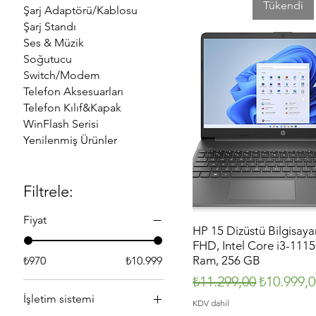
Tükendi
Şarj Adaptörü/Kablosu
Şarj Standı
Ses & Müzik
Soğutucu
Switch/Modem
Telefon Aksesuarları
Telefon Kılıf&Kapak
WinFlash Serisi
Yenilenmiş Ürünler
Filtrele:
Fiyat
HP 15 Dizüstü Bilgisayar
Hızlı Bakış
FHD, Intel Core i3-111
Ram, 256 GB
₺970
₺10.999
Normal Fiyat
İndirimli 
₺11.299,00
₺10.999,
İşletim sistemi
KDV dahil