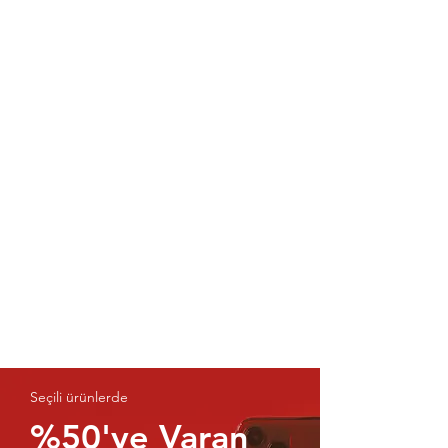
Seçili ürünlerde
%50'ye Varan