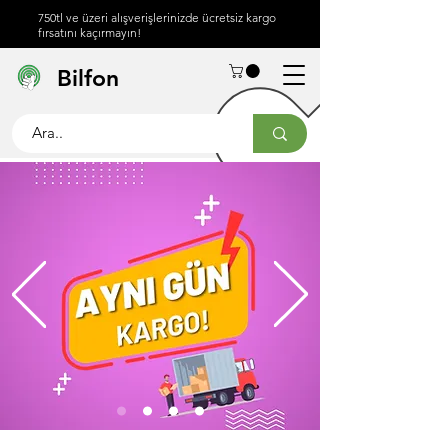
750tl ve üzeri alışverişlerinizde ücretsiz kargo
fırsatını kaçırmayın!
Hakkımızda
Yardım
İletişim
Bilfon
Merkezi
info@bilfon.net