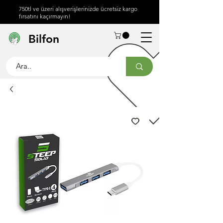
750tl ve üzeri alışverişlerinizde ücretsiz kargo
fırsatını kaçırmayın!
Hakkımızda
Yardım
İletişim
Bilfon
Merkezi
info@bilfon.net