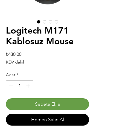
Logitech M171
Kablosuz Mouse
Fiyat
₺430,00
KDV dahil
Adet
*
Sepete Ekle
Hemen Satın Al