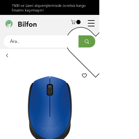
750tl ve üzeri alışverişlerinizde ücretsiz kargo
fırsatını kaçırmayın!
Hakkımızda
Yardım
İletişim
Bilfon
Merkezi
info@bilfon.net