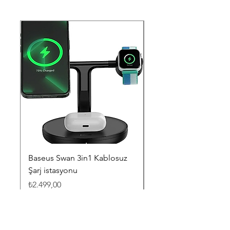
Baseus Swan 3in1 Kablosuz
Lenovo L16L2PB3 L1
Şarj istasyonu
L16M2PB2 Notebook
Bataryası - Pili
Fiyat
₺2.499,00
Fiyat
₺3.199,00
KDV dahil
KDV dahil