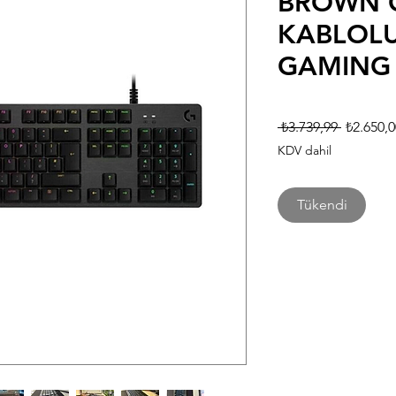
BROWN 
KABLOL
GAMING
Normal
 ₺3.739,99 
₺2.650,0
Fiyat
KDV dahil
Tükendi