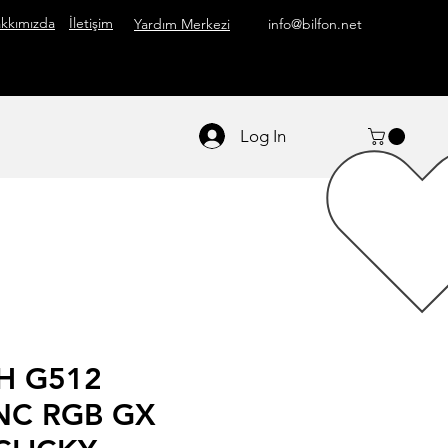
kkımızda
İletişim
Yardım Merkezi
info@bilfon.net
Log In
H G512
NC RGB GX