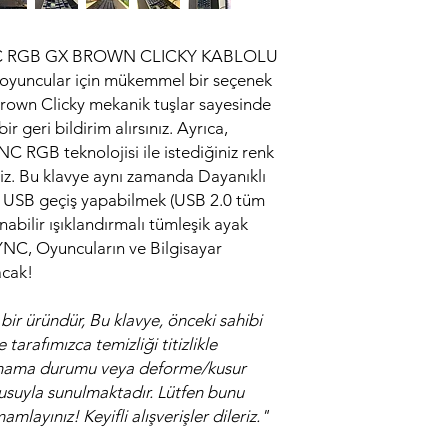
C RGB GX BROWN CLICKY KABLOLU
ncular için mükemmel bir seçenek
Brown Clicky mekanik tuşlar sayesinde
geri bildirim alırsınız. Ayrıca,
C RGB teknolojisi ile istediğiniz renk
siniz. Bu klavye aynı zamanda Dayanıklı
, USB geçiş yapabilmek (USB 2.0 tüm
nabilir ışıklandırmalı tümleşik ayak
NC, Oyuncuların ve Bilgisayar
acak!
bir üründür, Bu klavye, önceki sahibi
 tarafımızca temizliği titizlikle
lışmama durumu veya deforme/kusur
tusuyla sunulmaktadır. Lütfen bunu
amlayınız! Keyifli alışverişler dileriz."