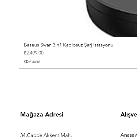
Baseus Swan 3in1 Kablosuz Şarj istasyonu
Fiyat
₺2.499,00
KDV dahil
Mağaza Adresi
Alışve
Anasay
34.Cadde Akkent Mah.