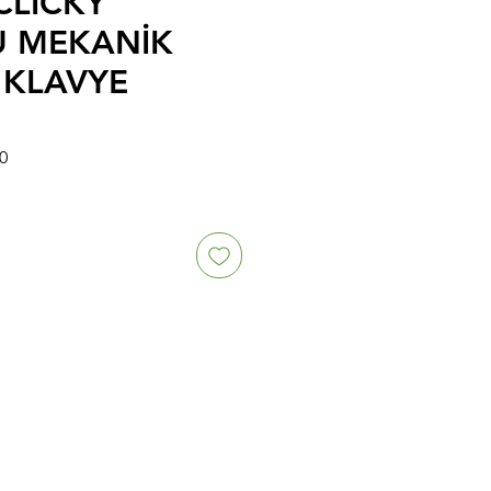
CLICKY
U MEKANİK
 KLAVYE
İndirimli
0
Fiyat