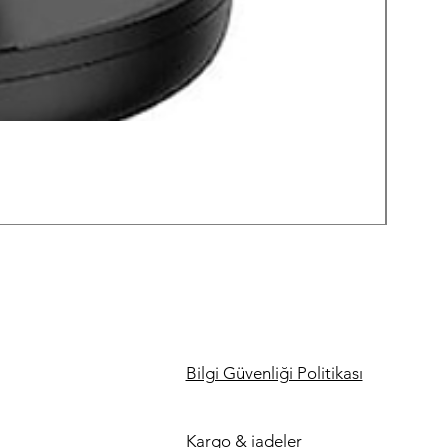
Lenov
Fiyat
₺3.199
KDV dah
Bilgi Güvenliği Politikası
Kargo & iadeler