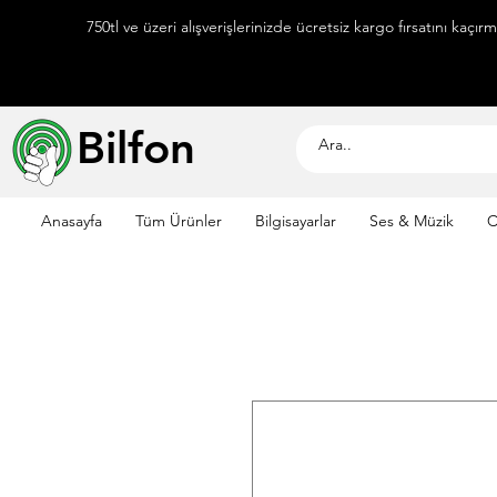
750tl ve üzeri alışverişlerinizde ücretsiz kargo fırsatını kaçır
Bilfon
Anasayfa
Tüm Ürünler
Bilgisayarlar
Ses & Müzik
C