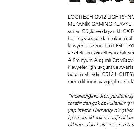
LOGITECH G512 LIGHTSYN
MEKANİK GAMING KLAVYE, oyu
sunar. Güçlü ve dayanıklı GX 
her tuş vuruşunda mükemmel bir 
klavyenin üzerindeki LIGHTSYN
ve efektleri kişiselleştirebilir
Alüminyum Alaşımlı üst yüzey
klavyeler için uygun) ve Ayarla
bulunmaktadır. G512 LIGHTSY
meraklılarının vazgeçilmezi ol
"İncelediğiniz ürün yenilenmiş 
tarafından çok az kullanılmış ve
yapılmıştır. Herhangi bir ça
içermemektedir ve orijinal ku
dikkate alarak alışverişinizi tam