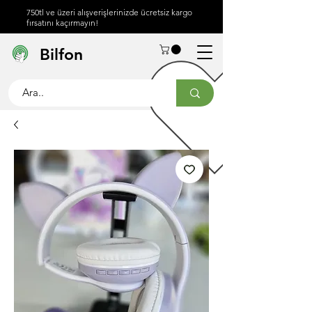
750tl ve üzeri alışverişlerinizde ücretsiz kargo
fırsatını kaçırmayın!
Hakkımızda
Yardım
İletişim
Bilfon
Merkezi
info@bilfon.net