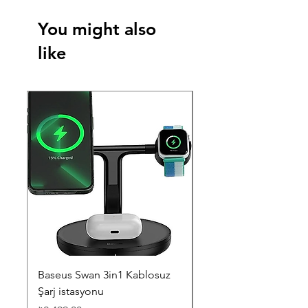
You might also
like
Baseus Swan 3in1 Kablosuz
Lenovo L16L2PB3 L1
Şarj istasyonu
L16M2PB2 Notebook
Bataryası - Pili