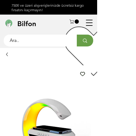
750tl ve üzeri alışverişlerinizde ücretsiz kargo
fırsatını kaçırmayın!
Hakkımızda
Yardım
İletişim
Bilfon
Merkezi
info@bilfon.net