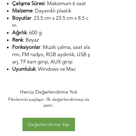
Çalışma Süresi
: Maksimum 6 saat
Malzeme
: Dayanıklı plastik
Boyutlar
: 23.5 cm x 23.5 cm x 8.5 c
m
Ağırlık
: 600 g
Renk
: Beyaz
Fonksiyonlar
: Muzik çalma, saat ala
rmı, FM radyo, RGB aydınlık, USB ş
arj, TF kart girişi, AUX girişi
Uyumluluk
: Windows ve Mac
Henüz Değerlendirme Yok
Fikirlerinizi paylaşın. İlk değerlendirmeyi siz
yazın.
Değerlendirme Yap