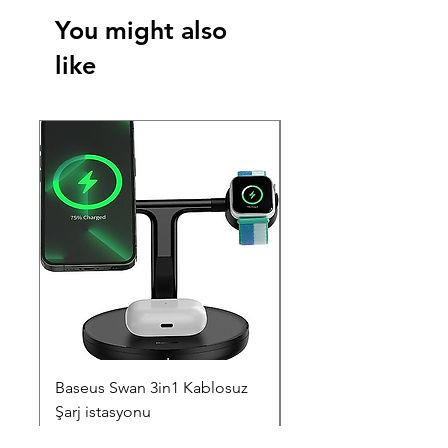
You might also
like
Baseus Swan 3in1 Kablosuz
Lenovo L16L2PB3 L1
Şarj istasyonu
L16M2PB2 Notebook
Bataryası - Pili
Fiyat
₺2.499,00