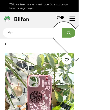
750tl ve üzeri alışverişlerinizde ücretsiz kargo
fırsatını kaçırmayın!
Hakkımızda
Yardım
İletişim
Bilfon
Merkezi
info@bilfon.net