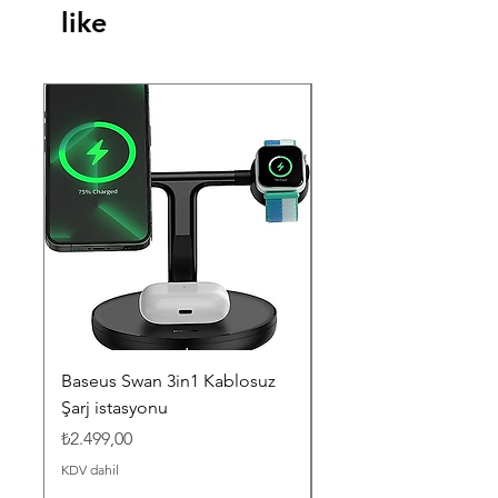
like
Baseus Swan 3in1 Kablosuz
Lenovo L16L2PB3 L1
Şarj istasyonu
L16M2PB2 Notebook
Bataryası - Pili
Fiyat
₺2.499,00
Fiyat
₺3.199,00
KDV dahil
KDV dahil