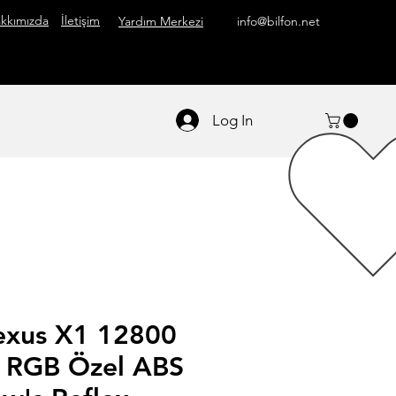
kkımızda
İletişim
Yardım Merkezi
info@bilfon.net
Log In
exus X1 12800
 RGB Özel ABS