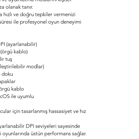
a olanak tanır.
 hızlı ve doğru tepkiler vermenizi
üresi ile profesyonel oyun deneyimi
I (ayarlanabilir)
 (örgü kablo)
ir tuş
eştirilebilir modlar)
S doku
kapaklar
 örgü kablo
cOS ile uyumlu
ular için tasarlanmış hassasiyet ve hız
 ayarlanabilir DPI seviyeleri sayesinde
 oyunlarında üstün performans sağlar.