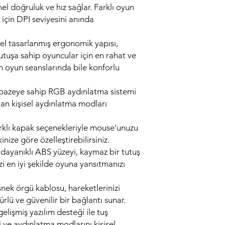
 doğruluk ve hız sağlar. Farklı oyun
 için DPI seviyesini anında
zel tasarlanmış ergonomik yapısı,
utuşa sahip oyuncular için en rahat ve
n oyun seanslarında bile konforlu
lpazeye sahip RGB aydınlatma sistemi
tan kişisel aydınlatma modları
arklı kapak seçenekleriyle mouse'unuzu
inize göre özelleştirebilirsiniz.
 dayanıklı ABS yüzeyi, kaymaz bir tutuş
izi en iyi şekilde oyuna yansıtmanızı
snek örgü kablosu, hareketlerinizi
lü ve güvenilir bir bağlantı sunar.
gelişmiş yazılım desteği ile tuş
i ve aydınlatma modlarını kişisel