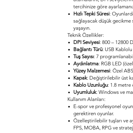
tercihinize göre ayarlamanız
Hızlı Tepki Süresi
: Oyunlarda
sağlayacak düşük gecikme s
yaşayın.
Teknik Özellikler:
DPI Seviyesi
: 800 – 12800 DP
Bağlantı Türü
: USB Kablolu
Tuş Sayısı
: 7 programlanabil
Aydınlatma
: RGB LED (özell
Yüzey Malzemesi
: Özel AB
Kapak
: Değiştirilebilir üst 
Kablo Uzunluğu
: 1.8 metre
Uyumluluk
: Windows ve ma
Kullanım Alanları:
E-spor ve profesyonel oyunc
gerektiren oyunlar.
Özelleştirilebilir tuşları ve
FPS, MOBA, RPG ve strateji