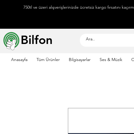
750tl ve üzeri alışverişlerinizde ücretsiz kargo fırsatını kaçır
Bilfon
Anasayfa
Tüm Ürünler
Bilgisayarlar
Ses & Müzik
C