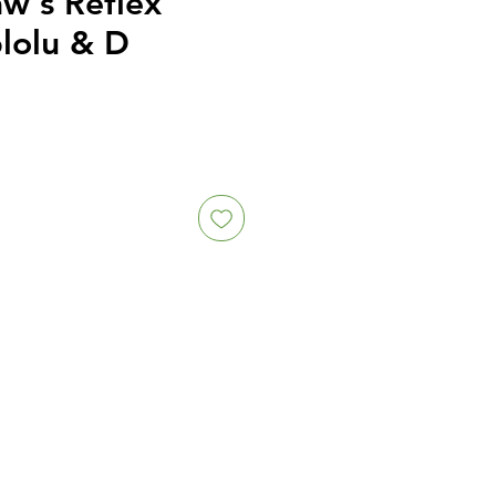
w's Reflex
lolu & D