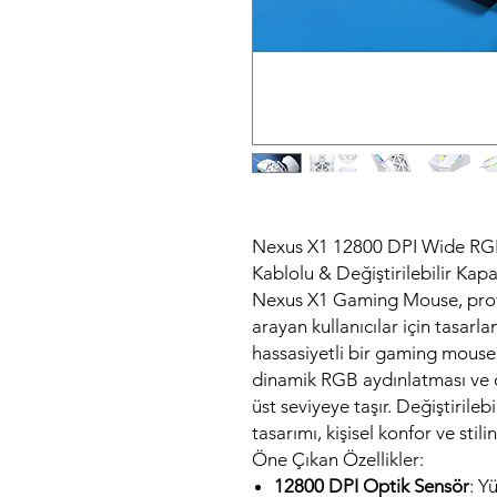
Nexus X1 12800 DPI Wide RGB
Kablolu & Değiştirilebilir Ka
Nexus X1 Gaming Mouse, prof
arayan kullanıcılar için tasarlan
hassasiyetli bir gaming mouse
dinamik RGB aydınlatması ve 
üst seviyeye taşır. Değiştirile
tasarımı, kişisel konfor ve stil
Öne Çıkan Özellikler:
12800 DPI Optik Sensör
: Y