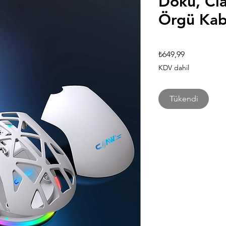
Doku, Cla
Örgü Kab
Fiyat
₺649,99
KDV dahil
Tükendi