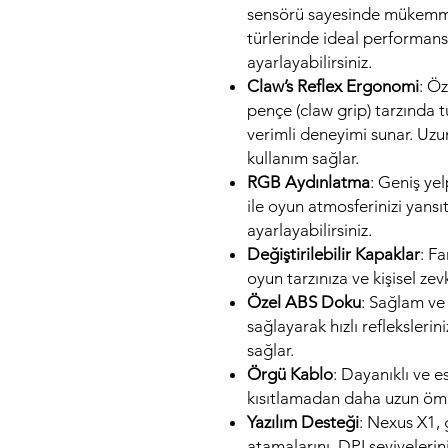
sensörü sayesinde mükemmel
türlerinde ideal performans
ayarlayabilirsiniz.
Claw’s Reflex Ergonomi
: Ö
pençe (claw grip) tarzında t
verimli deneyimi sunar. Uzu
kullanım sağlar.
RGB Aydınlatma
: Geniş ye
ile oyun atmosferinizi yansı
ayarlayabilirsiniz.
Değiştirilebilir Kapaklar
: F
oyun tarzınıza ve kişisel zevk
Özel ABS Doku
: Sağlam ve
sağlayarak hızlı reflekslerin
sağlar.
Örgü Kablo
: Dayanıklı ve e
kısıtlamadan daha uzun ömür
Yazılım Desteği
: Nexus X1, 
atamalarını, DPI seviyelerin