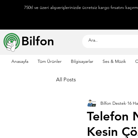
750tl ve üzeri alışverişlerinizde ücretsiz kargo fırsatını kaçır
Bilfon
Anasayfa
Tüm Ürünler
Bilgisayarlar
Ses & Müzik
C
All Posts
Bilfon Destek
16 Ha
Telefon 
Kesin Çö