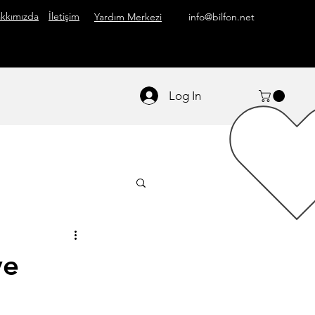
kkımızda
İletişim
Yardım Merkezi
info@bilfon.net
Log In
ve