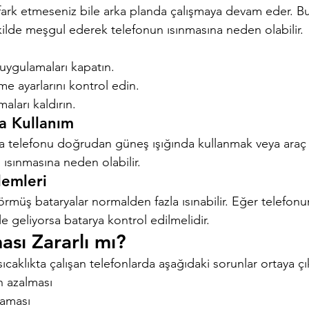
 fark etmeseniz bile arka planda çalışmaya devam eder. B
kilde meşgul ederek telefonun ısınmasına neden olabilir.
uygulamaları kapatın.
me ayarlarını kontrol edin.
aları kaldırın.
a Kullanım
nda telefonu doğrudan güneş ışığında kullanmak veya araç 
ı ısınmasına neden olabilir.
lemleri
rmüş bataryalar normalden fazla ısınabilir. Eğer telefonun
le geliyorsa batarya kontrol edilmelidir.
ası Zararlı mı?
ıcaklıkta çalışan telefonlarda aşağıdaki sorunlar ortaya çık
 azalması
laması