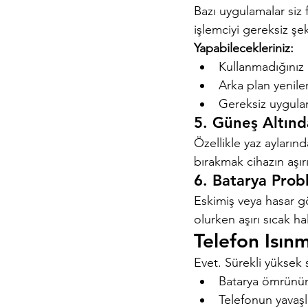
Bazı uygulamalar siz
işlemciyi gereksiz şe
Yapabilecekleriniz:
Kullanmadığınız 
Arka plan yenile
Gereksiz uygulam
5. Güneş Altınd
Özellikle yaz ayları
bırakmak cihazın aşır
6. Batarya Prob
Eskimiş veya hasar gö
olurken aşırı sıcak ha
Telefon Isınm
Evet. Sürekli yüksek s
Batarya ömrünün
Telefonun yavaş