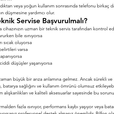
ıktan veya yoğun kullanım sonrasında telefonu birkaç d
ğın düşmesine yardımcı olur.
nik Servise Başvurulmalı?
cihazınızın uzman bir teknik servis tarafından kontrol edi
rurken bile ısınıyorsa
ırı sıcak oluyorsa
elirtileri varsa
kapanıyorsa
ciddi düşüşler yaşanıyorsa
zaman büyük bir arıza anlamına gelmez. Ancak sürekli ve aş
, batarya sağlığını ve kullanım ömrünü olumsuz etkileyebil
 alışkanlıkları ve kaliteli aksesuarlar sayesinde bu soru
.
alden fazla ısınıyor, performans kaybı yaşıyor veya batar
ıyorsanız profesyonel destek almanız önemlidir. Bilfon ola