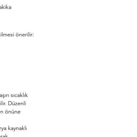
akika 
lmesi önerilir:
ırı sıcaklık 
ir. Düzenli 
nun önüne 
ya kaynaklı 
rak 