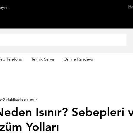
Ha
mayın!
ep Telefonu
Teknik Servis
Online Randevu
z
2 dakikada okunur
Neden Isınır? Sebepleri 
züm Yolları