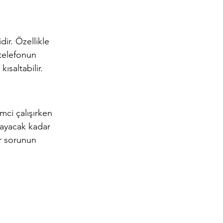
dir. Özellikle 
telefonun 
saltabilir. 
mci çalışırken 
mayacak kadar 
ir sorunun 