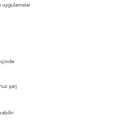
u uygulamalar 
içinde 
uz şarj 
abilir: