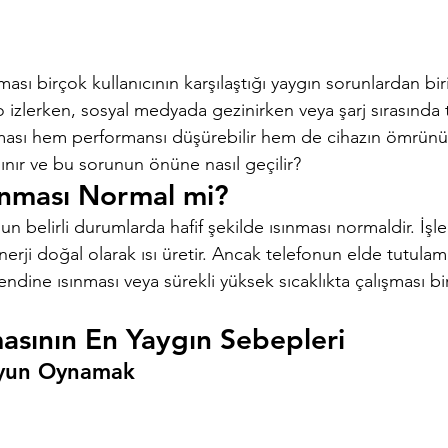
nması birçok kullanıcının karşılaştığı yaygın sorunlardan biri
 izlerken, sosyal medyada gezinirken veya şarj sırasında 
ması hem performansı düşürebilir hem de cihazın ömrünü kı
ınır ve bu sorunun önüne nasıl geçilir?
ınması Normal mi?
n belirli durumlarda hafif şekilde ısınması normaldir. İşle
enerji doğal olarak ısı üretir. Ancak telefonun elde tutula
endine ısınması veya sürekli yüksek sıcaklıkta çalışması b
masının En Yaygın Sebepleri
Oyun Oynamak