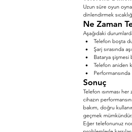
Uzun süre oyun oynad
dinlendirmek sıcaklı
Ne Zaman Tek
Aşağıdaki durumlarda 
Telefon boşta du
Şarj sırasında aş
Batarya şişmesi b
Telefon aniden 
Performansında 
Sonuç
Telefon ısınması her 
cihazın performansını
bakım, doğru kullanım
geçmek mümkündür
Eğer telefonunuz norm
problemlerle karşılaş