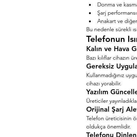
Donma ve kasma
Şarj performans
Anakart ve diğe
Bu nedenle sürekli ıs
Telefonun Is
Kalın ve Hava G
Bazı kılıflar cihazın ür
Gereksiz Uygula
Kullanmadığınız uygu
cihazı yorabilir.
Yazılım Güncell
Üreticiler yayınladıkl
Orijinal Şarj Ale
Telefon üreticisinin 
oldukça önemlidir.
Telefonu Dinlen