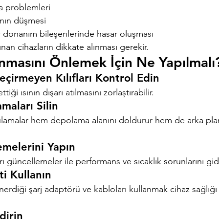
 problemleri
ının düşmesi
r donanım bileşenlerinde hasar oluşması
ınan cihazların dikkate alınması gerekir.
ınmasını Önlemek İçin Ne Yapılmalı
eçirmeyen Kılıfları Kontrol Edin
ettiği ısının dışarı atılmasını zorlaştırabilir.
maları Silin
lamalar hem depolama alanını doldurur hem de arka plan
emelerini Yapın
arı güncellemeler ile performans ve sıcaklık sorunlarını gide
ti Kullanın
önerdiği şarj adaptörü ve kabloları kullanmak cihaz sağlığı
dirin