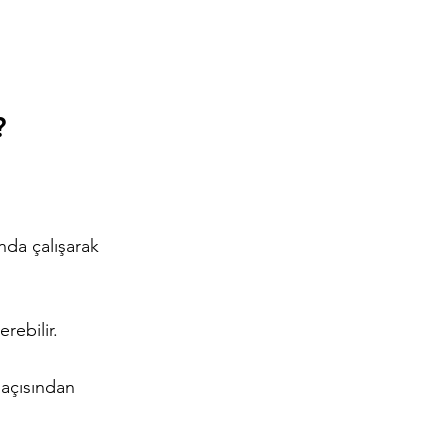
?
da çalışarak 
rebilir.
 açısından 