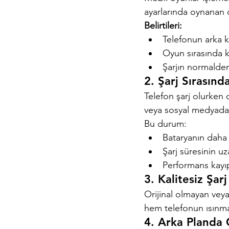
ayarlarında oynanan o
Belirtileri:
Telefonun arka kı
Oyun sırasında 
Şarjın normalden
2. Şarj Sırasın
Telefon şarj olurken 
veya sosyal medyada 
Bu durum:
Bataryanın daha 
Şarj süresinin u
Performans kayıp
3. Kalitesiz Şar
Orijinal olmayan veya 
hem telefonun ısınma
4. Arka Planda 