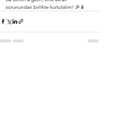
sorunundan birlikte kurtulalım! 🎉📱
Hepsini Gör
Son Yazılar