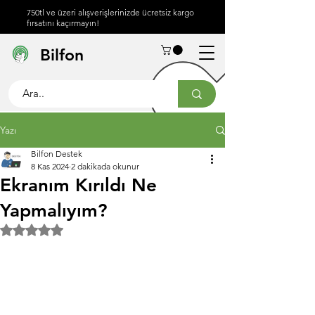
750tl ve üzeri alışverişlerinizde ücretsiz kargo
fırsatını kaçırmayın!
Hakkımızda
Yardım
İletişim
Bilfon
Merkezi
info@bilfon.net
Yazı
Bilfon Destek
8 Kas 2024
2 dakikada okunur
Ekranım Kırıldı Ne
Yapmalıyım?
5 üzerinden NaN yıldız